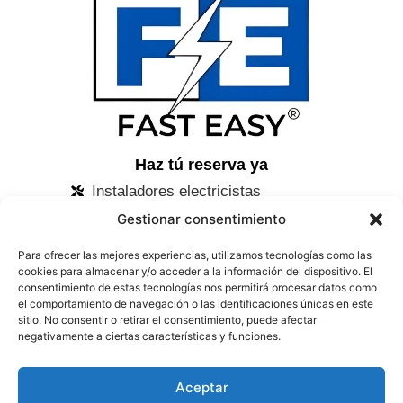
Haz tú reserva ya
Instaladores electricistas
Autónomos
Gestionar consentimiento
Empresas instaladoras
Para ofrecer las mejores experiencias, utilizamos tecnologías como las
Distribuidoras de material
cookies para almacenar y/o acceder a la información del dispositivo. El
consentimiento de estas tecnologías nos permitirá procesar datos como
Contacto
el comportamiento de navegación o las identificaciones únicas en este
sitio. No consentir o retirar el consentimiento, puede afectar
info@fasteasy.es
negativamente a ciertas características y funciones.
Aviso legal
Política de cookies
Política de privacidad
Aceptar